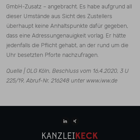
GmbH-Zusatz – angebracht. Es habe aufgrund all
dieser Umstände aus Sicht des Zustellers
überhaupt keine Anhaltspunkte dafür gegeben,
dass eine Adressungenauigkeit vorlag. Er hätte
jedenfalls die Pflicht gehabt, an der rund um die
Uhr besetzten Pforte nachzufragen.
Quelle | OLG Köln, Beschluss vom 16.4.2020, 3 U
225/19, Abruf-Nr. 216248 unter www.iww.de