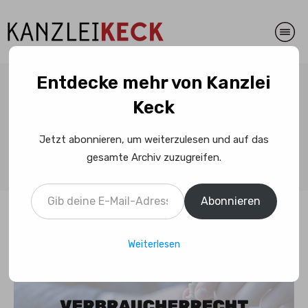
Entdecke mehr von Kanzlei
Haftungsrecht: Ein
Keck
verspäteter Brief kann auch
Jetzt abonnieren, um weiterzulesen und auf das
für die Post teuer werden
gesamte Archiv zuzugreifen.
Gib deine E-Mail-Adresse ein ...
Abonnieren
Weiterlesen