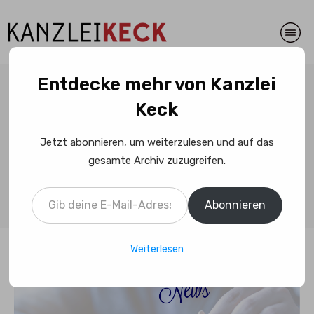
Entdecke mehr von Kanzlei
Einstellungsverfahren:
Keck
Arbeitgeber darf nicht
allgemein nach Vorstrafen
Jetzt abonnieren, um weiterzulesen und auf das
gesamte Archiv zuzugreifen.
und Ermittlungsverfahren
Gib deine E-Mail-Adresse ein ...
fragen
Abonnieren
Weiterlesen