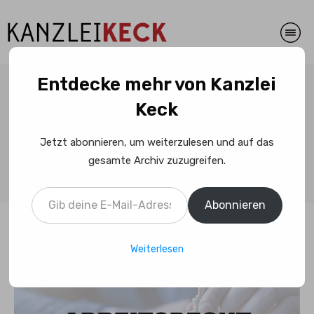
Entdecke mehr von Kanzlei
Arbeitgeber darf nicht
Keck
allgemein nach Vorstrafen
und Ermittlungsverfahren
Jetzt abonnieren, um weiterzulesen und auf das
gesamte Archiv zuzugreifen.
fragen
Gib deine E-Mail-Adresse ein ...
Abonnieren
Weiterlesen